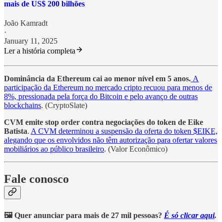
mais de US$ 200 bilhões
João Kamradt
·
January 11, 2025
Ler a história completa
Dominância da Ethereum cai ao menor nível em 5 anos.
A
participação da Ethereum no mercado cripto recuou para menos de
8%, pressionada pela força do Bitcoin e pelo avanço de outras
blockchains
. (CryptoSlate)
CVM emite stop order contra negociações do token de Eike
Batista
.
A CVM determinou a suspensão da oferta do token $EIKE,
alegando que os envolvidos não têm autorização para ofertar valores
mobiliários ao público brasileiro
. (Valor Econômico)
Fale conosco
🖼️ Quer anunciar para mais de 27 mil pessoas?
É só clicar aqui
.