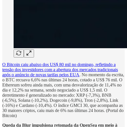
O Bitcoin caiu abaixo dos US$ 80 mil no domingo, refletindo a
tensão dos investidores com a abertura dos mercados tradicionais
após o anúncio de novas tarifas pelos EUA
. No momento da escrita,
o BTC recuava 6,6% nas últimas 24 horas, cotado a US$ 76 mil. O
Ethereum sofreu ainda mais, com uma desvalorização de 11,4% no
dia e 12,2% na semana, sendo negociado a US$ 1,5 mil. O
derretimento é generalizado no mercado: XRP (-7,3%), BNB
(-6,5%), Solana (-10,2%), Dogecoin (-9,8%), Tron (-2,8%), Link
(-16%) e Cardano (-10,4%). O índice GMCI 30, que acompanha as
30 maiores criptos, caiu mais de 6% nas últimas 24 horas. (Portal do
Bitcoin)
Queda da Blur impulsiona retomada da OpenSea em meio à