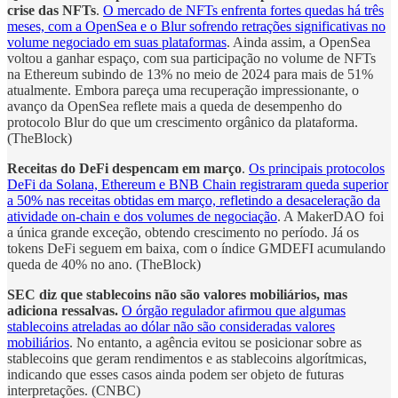
crise das NFTs
.
O mercado de NFTs enfrenta fortes quedas há três
meses, com a OpenSea e o Blur sofrendo retrações significativas no
volume negociado em suas plataformas
. Ainda assim, a OpenSea
voltou a ganhar espaço, com sua participação no volume de NFTs
na Ethereum subindo de 13% no meio de 2024 para mais de 51%
atualmente. Embora pareça uma recuperação impressionante, o
avanço da OpenSea reflete mais a queda de desempenho do
protocolo Blur do que um crescimento orgânico da plataforma.
(TheBlock)
Receitas do DeFi despencam em março
.
Os principais protocolos
DeFi da Solana, Ethereum e BNB Chain registraram queda superior
a 50% nas receitas obtidas em março, refletindo a desaceleração da
atividade on-chain e dos volumes de negociação
. A MakerDAO foi
a única grande exceção, obtendo crescimento no período. Já os
tokens DeFi seguem em baixa, com o índice GMDEFI acumulando
queda de 40% no ano. (TheBlock)
SEC diz que stablecoins não são valores mobiliários, mas
adiciona ressalvas.
O órgão regulador afirmou que algumas
stablecoins atreladas ao dólar não são consideradas valores
mobiliários
. No entanto, a agência evitou se posicionar sobre as
stablecoins que geram rendimentos e as stablecoins algorítmicas,
indicando que esses casos ainda podem ser objeto de futuras
interpretações. (CNBC)