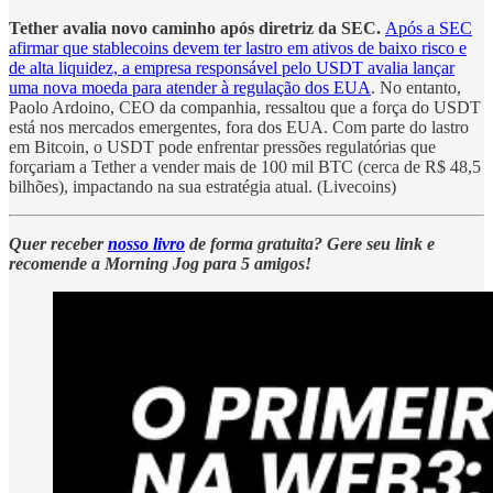
Tether avalia novo caminho após diretriz da SEC.
Após a SEC
afirmar que stablecoins devem ter lastro em ativos de baixo risco e
de alta liquidez, a empresa responsável pelo USDT avalia lançar
uma nova moeda para atender à regulação dos EUA
. No entanto,
Paolo Ardoino, CEO da companhia, ressaltou que a força do USDT
está nos mercados emergentes, fora dos EUA. Com parte do lastro
em Bitcoin, o USDT pode enfrentar pressões regulatórias que
forçariam a Tether a vender mais de 100 mil BTC (cerca de R$ 48,5
bilhões), impactando na sua estratégia atual. (Livecoins)
Quer receber
nosso livro
de forma gratuita? Gere seu link e
recomende a Morning Jog para 5 amigos!