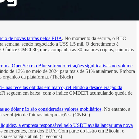
ncio de novas tarifas pelos EUA
. No momento da escrita, o BTC
na semana, sendo negociado a US$ 1,5 mil. O derretimento é
 O índice GMCI 30, que acompanha as 30 maiores criptos, caiu mais
com a OpenSea e o Blur sofrendo retrações significativas no volume
ubindo de 13% no meio de 2024 para mais de 51% atualmente. Embora
o orgânico da plataforma. (TheBlock)
 nas receitas obtidas em março, refletindo a desaceleração da
s DeFi seguem em baixa, com o índice GMDEFI acumulando queda de
s ao dólar não são consideradas valores mobiliários
. No entanto, a
m ser objeto de futuras interpretações. (CNBC)
ta liquidez, a empresa responsável pelo USDT avalia lançar uma nova
s emergentes, fora dos EUA. Com parte do lastro em Bitcoin, o
ua estratégia atual. (Livecoins)