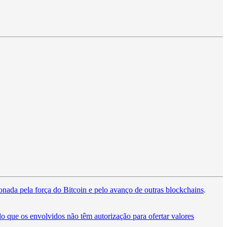
nada pela força do Bitcoin e pelo avanço de outras blockchains
.
que os envolvidos não têm autorização para ofertar valores