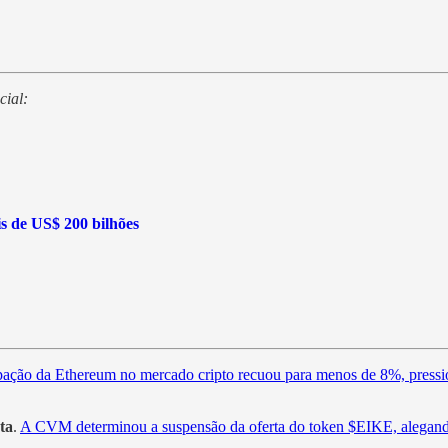
cial:
s de US$ 200 bilhões
pação da Ethereum no mercado cripto recuou para menos de 8%, pressio
ta
.
A CVM determinou a suspensão da oferta do token $EIKE, alegando 