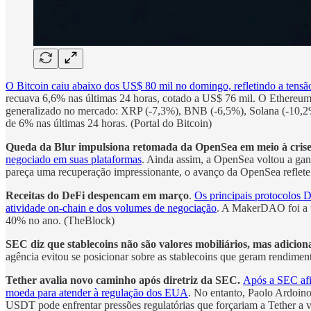
O Bitcoin caiu abaixo dos US$ 80 mil no domingo, refletindo a tensã
recuava 6,6% nas últimas 24 horas, cotado a US$ 76 mil. O Ethereum
generalizado no mercado: XRP (-7,3%), BNB (-6,5%), Solana (-10,2%
de 6% nas últimas 24 horas. (Portal do Bitcoin)
Queda da Blur impulsiona retomada da OpenSea em meio à cris
negociado em suas plataformas
. Ainda assim, a OpenSea voltou a g
pareça uma recuperação impressionante, o avanço da OpenSea reflet
Receitas do DeFi despencam em março
.
Os principais protocolos 
atividade on-chain e dos volumes de negociação
. A MakerDAO foi a 
40% no ano. (TheBlock)
SEC diz que stablecoins não são valores mobiliários, mas adicion
agência evitou se posicionar sobre as stablecoins que geram rendiment
Tether avalia novo caminho após diretriz da SEC.
Após a SEC afir
moeda para atender à regulação dos EUA
. No entanto, Paolo Ardoin
USDT pode enfrentar pressões regulatórias que forçariam a Tether a v