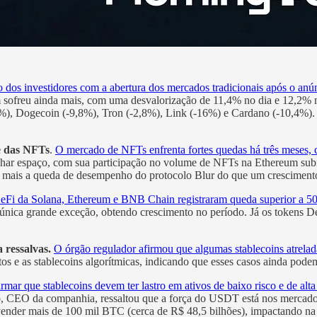
o dos investidores com a abertura dos mercados tradicionais após o anú
 sofreu ainda mais, com uma desvalorização de 11,4% no dia e 12,2% 
), Dogecoin (-9,8%), Tron (-2,8%), Link (-16%) e Cardano (-10,4%).
e das NFTs
.
O mercado de NFTs enfrenta fortes quedas há três meses, 
anhar espaço, com sua participação no volume de NFTs na Ethereum s
e mais a queda de desempenho do protocolo Blur do que um cresciment
DeFi da Solana, Ethereum e BNB Chain registraram queda superior a 50%
única grande exceção, obtendo crescimento no período. Já os token
a ressalvas.
O órgão regulador afirmou que algumas stablecoins atrelada
os e as stablecoins algorítmicas, indicando que esses casos ainda pode
mar que stablecoins devem ter lastro em ativos de baixo risco e de al
o, CEO da companhia, ressaltou que a força do USDT está nos mercado
ender mais de 100 mil BTC (cerca de R$ 48,5 bilhões), impactando na s