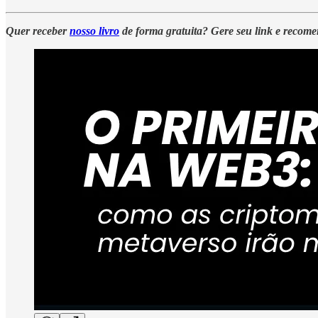
Quer receber
nosso livro
de forma gratuita? Gere seu link e recom