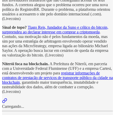
nos investidores brasileiros que não conseguiam acessar os seus
fundos. A corretora alegou que o problema ocorreu por uma nova
política do RegistroBR. Durante o problema, a plataforma orientou
usuários a acessarem o site pelo domínio internacional (.com).
(Livecoins)
Sinal de topo?
Tiago Reis, fundador da Suno e crítico do bitcoin,
surpreendeu ao declarar interesse em comprar a criptomoeda
.
Contudo, sua motivação não é pelos fundamentos da moeda, mas
sim por uma estratégia de arbitragem envolvendo operar vendido
nas ações da MicroStrategy, empresa ligada ao bilionário Michael
Saylor. A operação busca lucrar em cenários de queda da empresa
ou valorização do bitcoin. (Livecoins)
Niterói foca na blockchain.
A Prefeitura de Niterói, em parceria
com a Universidade Federal Fluminense (UFF) e a empresa Cartesi,
está desenvolvendo um projeto para
registrar informações de
contratos de prestação de serviços de transporte público da cidade na
blockchain
, garantindo maior transparência, imutabilidade e
rastreabilidade dos dados, além de combater a corrupção.
(Livecoins)
Carregando...