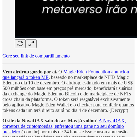
Gere seu link de compartilhamento
Vem airdrop gordo por aí.
O
Magic Eden Foundation anunciou
que lançará o token ME
, baseado no marketplace de NFTs Magic
Eden, no dia 10 de dezembro. O airdrop, estimado em mais de US$
500 milhões com base em preços pré-mercado, beneficiará usuários
da exchange do Magic Eden no Bitcoin e do marketplace de NFTs
cross-chain da plataforma. O token será resgatável exclusivamente
pelo aplicativo Magic Eden Wallet e o checker para conferir quantos
tokens cada um terá direito sairá no dia 4 de dezembro. (Decrypt)
O site da NovaDAX saiu do ar
.
Mas já voltou
!
A NovaDAX,
corretora de criptomoedas, enfrentou uma pane no seu domínio
brasileiro
(.com.br) por mais de 24 horas e isso causou apreensão