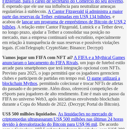
Fitzgerald, para o cargo de secretário do Comércio do seu governo
.
É esperado que ele use sua influência para neutralizar ameaças
regulatórias à stablecoin.
A Cantor Fitzgerald já administra a maior
parte das reservas da Tether, estimadas em US$ 134 bilhões
, e
acabou de
lançar um programa de empréstimos de Bitcoin de US$ 2
bilhões
. A relação entre Cantor Fitzgerald, Lutnick e a Tether deve,
no longo prazo, ajudar a Tether a consolidar sua posição no
mercado, mas a empresa continuará sob escrutínio, especialmente
em relação à transparência de suas reservas e possíveis violações
legais. (CoinTelegraph; CryptoSlate; Binance; Decrypt)
Vamos jogar um FIFA com NFT aí?
A FIFA e a Mythical Games
anunciaram o lançamento do FIFA Rivals
, um jogo de futebol estilo
arcade para smartphones que terá integração opcional com NFTs.
Previsto para 2025, o jogo permitirá que os jogadores gerenciem
clubes e participem de partidas em tempo real.
O game utilizará a
blockchain Mythos
, permitindo colecionar e trocar NFTs de atletas
do passado e do presente. Além disso, oferecerá competições de
eSports para jogadores de alto rendimento. Este é mais um passo da
FIFA no universo Web3, após iniciativas envolvendo blockchain
durante a Copa do Mundo de 2022. (Decrypt; Portal do Bitcoin).
US$ 500 milhões liquidados
.
As liquidações no mercado de
criptomoedas ultrapassaram US$ 500 milhões nas últimas 24 horas
devido à desvalorização do Bitcoin para US$ 96 mil
. De acordo