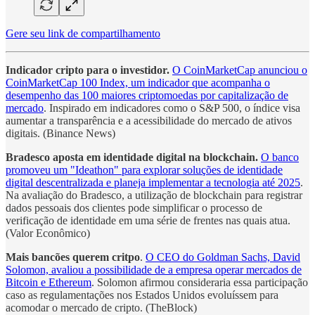
Gere seu link de compartilhamento
Indicador cripto para o investidor.
O CoinMarketCap anunciou o
CoinMarketCap 100 Index, um indicador que acompanha o
desempenho das 100 maiores criptomoedas por capitalização de
mercado
. Inspirado em indicadores como o S&P 500, o índice visa
aumentar a transparência e a acessibilidade do mercado de ativos
digitais. (Binance News)
Bradesco aposta em identidade digital na blockchain.
O banco
promoveu um "Ideathon" para explorar soluções de identidade
digital descentralizada e planeja implementar a tecnologia até 2025
.
Na avaliação do Bradesco, a utilização de blockchain para registrar
dados pessoais dos clientes pode simplificar o processo de
verificação de identidade em uma série de frentes nas quais atua.
(Valor Econômico)
Mais bancões querem critpo
.
O CEO do Goldman Sachs, David
Solomon, avaliou a possibilidade de a empresa operar mercados de
Bitcoin e Ethereum
. Solomon afirmou consideraria essa participação
caso as regulamentações nos Estados Unidos evoluíssem para
acomodar o mercado de cripto. (TheBlock)