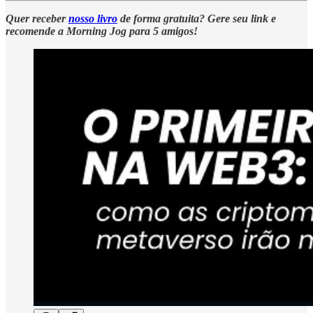
Quer receber
nosso livro
de forma gratuita? Gere seu link e
recomende a Morning Jog para 5 amigos!