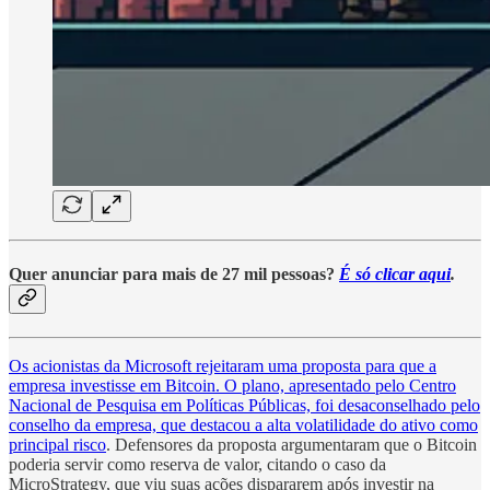
Quer anunciar para mais de 27 mil pessoas?
É só clicar aqui
.
Os acionistas da Microsoft rejeitaram uma proposta para que a
empresa investisse em Bitcoin. O plano, apresentado pelo Centro
Nacional de Pesquisa em Políticas Públicas, foi desaconselhado pelo
conselho da empresa, que destacou a alta volatilidade do ativo como
principal risco
. Defensores da proposta argumentaram que o Bitcoin
poderia servir como reserva de valor, citando o caso da
MicroStrategy, que viu suas ações dispararem após investir na