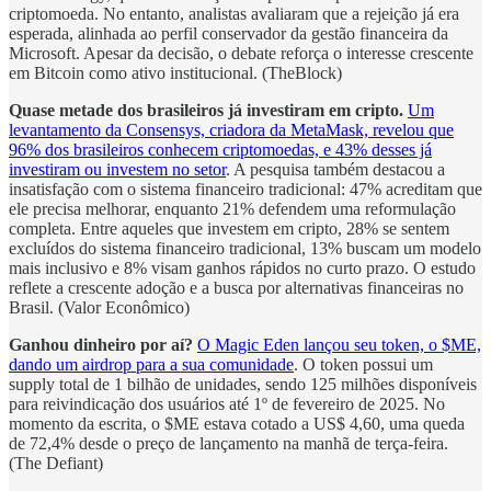
criptomoeda. No entanto, analistas avaliaram que a rejeição já era
esperada, alinhada ao perfil conservador da gestão financeira da
Microsoft. Apesar da decisão, o debate reforça o interesse crescente
em Bitcoin como ativo institucional. (TheBlock)
Quase metade dos brasileiros já investiram em cripto.
Um
levantamento da Consensys, criadora da MetaMask, revelou que
96% dos brasileiros conhecem criptomoedas, e 43% desses já
investiram ou investem no setor
. A pesquisa também destacou a
insatisfação com o sistema financeiro tradicional: 47% acreditam que
ele precisa melhorar, enquanto 21% defendem uma reformulação
completa. Entre aqueles que investem em cripto, 28% se sentem
excluídos do sistema financeiro tradicional, 13% buscam um modelo
mais inclusivo e 8% visam ganhos rápidos no curto prazo. O estudo
reflete a crescente adoção e a busca por alternativas financeiras no
Brasil. (Valor Econômico)
Ganhou dinheiro por aí?
O Magic Eden lançou seu token, o $ME,
dando um airdrop para a sua comunidade
. O token possui um
supply total de 1 bilhão de unidades, sendo 125 milhões disponíveis
para reivindicação dos usuários até 1º de fevereiro de 2025. No
momento da escrita, o $ME estava cotado a US$ 4,60, uma queda
de 72,4% desde o preço de lançamento na manhã de terça-feira.
(The Defiant)