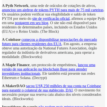
A Pyth Network
, uma rede de oráculos de cotações de ativos,
anunciou um airdrop de tokens PYTH para mais de 75 mil carteiras
.
Os usuários podem verificar sua elegibilidade e saldo de token
PYTH por meio do
site de verificação oficial
, afirmou a equipe Pyth
em uma
postagem em seu blog
. O site não está disponível para
residentes de determinados países, incluindo os Estados Unidos
(EUA) e o Reino Unido. (The Block)
A Coinbase
começou a disponibilizar negociações do mercado
futuro para clientes residentes dos EUA
. Em agosto, a empresa
obteve uma autorização da National Futures Association, órgão
regulador da indústria de derivativos americana, para operar a
modalidade. (Blockworks)
A Maple Finance
, um protocolo de empréstimos,
lançou uma
versão de sua aplicação na blockchain Base para atender
investidores institucionais
. Ele também está presente nas redes
Ethereum e Solana. (Decrypt)
A MakerDAO
sacou US$ 250 milhões de sua conta na Coinbase
para garantir o colateral de sua stablecoin, DAI
. O movimento foi
necessário porque sua reserva caiu abaixo dos níveis considerados
ideais. (Blockworks)
Investidores de varejo
não podem mais mintar novos tokens