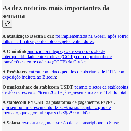
As dez notícias mais importantes da
semana
A atualização Decun Fork
foi implementada na Goerli, após sofrer
falhas na finalização dos blocos pelos validadores
;
A Chainlink
anunciou a integração de seu protocolo de
interoperabilidade entre cadeias (CCIP) com o protocolo de
transferência entre cadeias (CCTP) da Circle
;
A ProShares
entrou com cinco pedidos de aberturas de ETFs com
exposição indireta ao Bitcoin
;
O marketshare da stablecoin USDT
perante o setor de stablecoins
de dólar cresceu 21% em 2023 e já representa mais de 71% do total
;
A stablecoin PYUSD
, da plataforma de pagamentos PayPal,
apresentou um crescimento de 72% na sua capitalização de
mercado, que agora ultrapassa US$ 290 milhões
;
A Solana
revelou a segunda versão de seu smartphone, o Saga
;