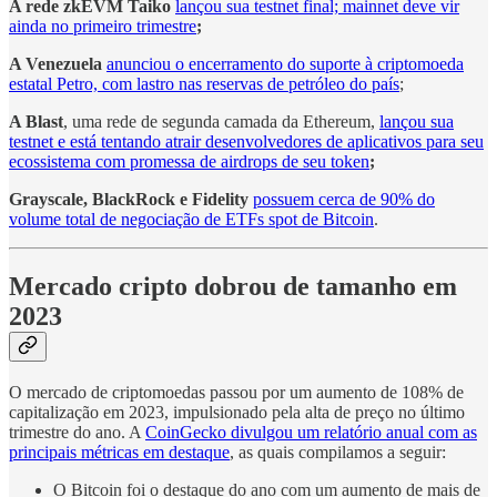
A rede zkEVM Taiko
lançou sua testnet final; mainnet deve vir
ainda no primeiro trimestre
;
A Venezuela
anunciou o encerramento do suporte à criptomoeda
estatal Petro, com lastro nas reservas de petróleo do país
;
A Blast
, uma rede de segunda camada da Ethereum,
lançou sua
testnet e está tentando atrair desenvolvedores de aplicativos para seu
ecossistema com promessa de airdrops de seu token
;
Grayscale, BlackRock e Fidelity
possuem cerca de 90% do
volume total de negociação de ETFs spot de Bitcoin
.
Mercado cripto dobrou de tamanho em
2023
O mercado de criptomoedas passou por um aumento de 108% de
capitalização em 2023, impulsionado pela alta de preço no último
trimestre do ano. A
CoinGecko divulgou um relatório anual com as
principais métricas em destaque
, as quais compilamos a seguir:
O Bitcoin foi o destaque do ano com um aumento de mais de