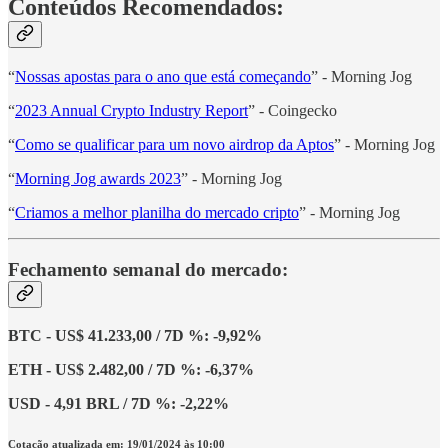
Conteúdos Recomendados:
“
Nossas apostas para o ano que está começando
” - Morning Jog
“
2023 Annual Crypto Industry Report
” - Coingecko
“
Como se qualificar para um novo airdrop da Aptos
” - Morning Jog
“
Morning Jog awards 2023
” - Morning Jog
“
Criamos a melhor planilha do mercado cripto
” - Morning Jog
Fechamento semanal do mercado:
BTC - US$ 41.233,00 / 7D %: -9,92%
ETH - US$ 2.482,00 / 7D %: -6,37%
USD - 4,91 BRL / 7D %: -2,22%
Cotação atualizada em: 19/01/2024 às 10:00