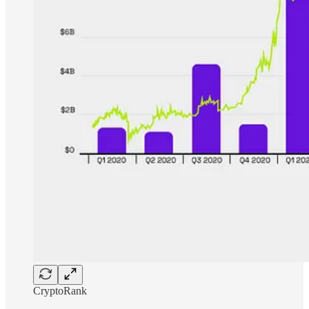
CryptoRank