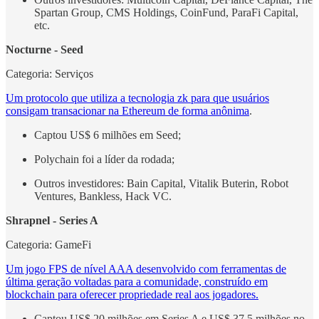
Spartan Group, CMS Holdings, CoinFund, ParaFi Capital,
etc.
Nocturne - Seed
Categoria: Serviços
Um protocolo que utiliza a tecnologia zk para que usuários
consigam transacionar na Ethereum de forma anônima
.
Captou US$ 6 milhões em Seed;
Polychain foi a líder da rodada;
Outros investidores: Bain Capital, Vitalik Buterin, Robot
Ventures, Bankless, Hack VC.
Shrapnel - Series A
Categoria: GameFi
Um jogo FPS de nível AAA desenvolvido com ferramentas de
última geração voltadas para a comunidade, construído em
blockchain para oferecer propriedade real aos jogadores.
Captou US$ 20 milhões em Series A e US$ 37,5 milhões no