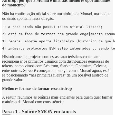
Airdrop: por que a Monad é uma das melhores oportunidades
do momento?
Não há confirmação oficial sobre um airdrop da Monad, mas todos
os sinais apontam nessa direção:
1) a rede ainda não possui token oficial listado;
2) está em fase de testnet com grande engajamento comun
3) recebeu enorme aporte financeiro (histórico de que b
4) inúmeros protocolos EVM estão integrados ou sendo te
Historicamente, projetos com essas características costumam
recompensar os primeiros usuários com distribuições generosas de
tokens, como vimos com Arbitrum, Starknet, Optimism, Celestia,
entre outros. Se você começar a interagir com a Monad agora, está
se posicionando “nas primeiras fileiras” de um possível airdrop de
grande valor.
Melhores formas de farmar esse airdrop
A seguir, reunimos as práticas mais eficientes para quem quer farmar
o airdrop da Monad com consistência:
Passo 1 -
Solicite $MON em faucets