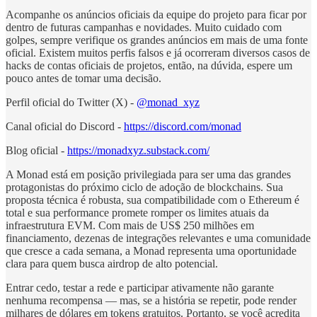
Acompanhe os anúncios oficiais da equipe do projeto para ficar por
dentro de futuras campanhas e novidades. Muito cuidado com
golpes, sempre verifique os grandes anúncios em mais de uma fonte
oficial. Existem muitos perfis falsos e já ocorreram diversos casos de
hacks de contas oficiais de projetos, então, na dúvida, espere um
pouco antes de tomar uma decisão.
Perfil oficial do Twitter (X) -
@
monad_xyz
Canal oficial do Discord -
https://discord.com/monad
Blog oficial -
https://monadxyz.substack.com/
A Monad está em posição privilegiada para ser uma das grandes
protagonistas do próximo ciclo de adoção de blockchains. Sua
proposta técnica é robusta, sua compatibilidade com o Ethereum é
total e sua performance promete romper os limites atuais da
infraestrutura EVM. Com mais de US$ 250 milhões em
financiamento, dezenas de integrações relevantes e uma comunidade
que cresce a cada semana, a Monad representa uma oportunidade
clara para quem busca airdrop de alto potencial.
Entrar cedo, testar a rede e participar ativamente não garante
nenhuma recompensa — mas, se a história se repetir, pode render
milhares de dólares em tokens gratuitos. Portanto, se você acredita