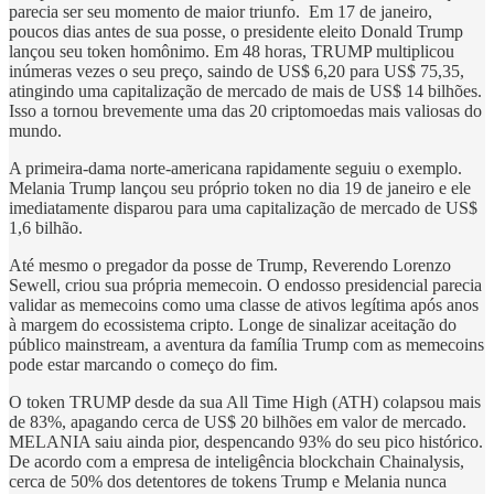
parecia ser seu momento de maior triunfo. Em 17 de janeiro,
poucos dias antes de sua posse, o presidente eleito Donald Trump
lançou seu token homônimo. Em 48 horas, TRUMP multiplicou
inúmeras vezes o seu preço, saindo de US$ 6,20 para US$ 75,35,
atingindo uma capitalização de mercado de mais de US$ 14 bilhões.
Isso a tornou brevemente uma das 20 criptomoedas mais valiosas do
mundo.
A primeira-dama norte-americana rapidamente seguiu o exemplo.
Melania Trump lançou seu próprio token no dia 19 de janeiro e ele
imediatamente disparou para uma capitalização de mercado de US$
1,6 bilhão.
Até mesmo o pregador da posse de Trump, Reverendo Lorenzo
Sewell, criou sua própria memecoin. O endosso presidencial parecia
validar as memecoins como uma classe de ativos legítima após anos
à margem do ecossistema cripto. Longe de sinalizar aceitação do
público mainstream, a aventura da família Trump com as memecoins
pode estar marcando o começo do fim.
O token TRUMP desde da sua All Time High (ATH) colapsou mais
de 83%, apagando cerca de US$ 20 bilhões em valor de mercado.
MELANIA saiu ainda pior, despencando 93% do seu pico histórico.
De acordo com a empresa de inteligência blockchain Chainalysis,
cerca de 50% dos detentores de tokens Trump e Melania nunca