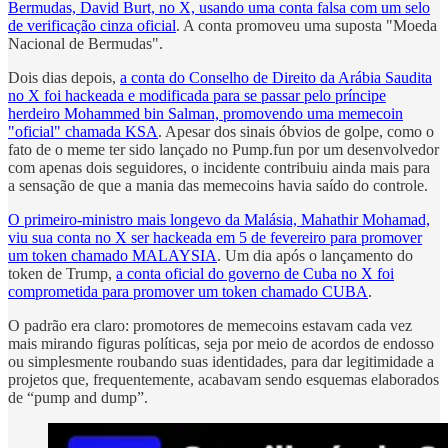
Bermudas, David Burt, no X, usando uma conta falsa com um selo
de verificação cinza oficial
. A conta promoveu uma suposta "Moeda
Nacional de Bermudas".
Dois dias depois,
a conta do Conselho de Direito da Arábia Saudita
no X foi hackeada e modificada para se passar pelo príncipe
herdeiro Mohammed bin Salman, promovendo uma memecoin
"oficial" chamada KSA
. Apesar dos sinais óbvios de golpe, como o
fato de o meme ter sido lançado no Pump.fun por um desenvolvedor
com apenas dois seguidores, o incidente contribuiu ainda mais para
a sensação de que a mania das memecoins havia saído do controle.
O primeiro-ministro mais longevo da Malásia, Mahathir Mohamad,
viu sua conta no X ser hackeada em 5 de fevereiro para promover
um token chamado MALAYSIA
. Um dia após o lançamento do
token de Trump,
a conta oficial do governo de Cuba no X foi
comprometida para promover um token chamado CUBA
.
O padrão era claro: promotores de memecoins estavam cada vez
mais mirando figuras políticas, seja por meio de acordos de endosso
ou simplesmente roubando suas identidades, para dar legitimidade a
projetos que, frequentemente, acabavam sendo esquemas elaborados
de “pump and dump”.