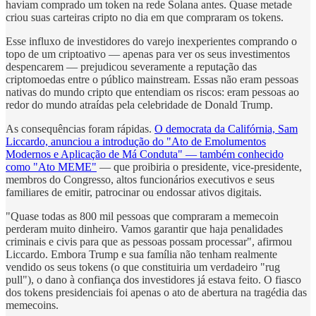
haviam comprado um token na rede Solana antes. Quase metade
criou suas carteiras cripto no dia em que compraram os tokens.
Esse influxo de investidores do varejo inexperientes comprando o
topo de um criptoativo — apenas para ver os seus investimentos
despencarem — prejudicou severamente a reputação das
criptomoedas entre o público mainstream. Essas não eram pessoas
nativas do mundo cripto que entendiam os riscos: eram pessoas ao
redor do mundo atraídas pela celebridade de Donald Trump.
As consequências foram rápidas.
O democrata da Califórnia, Sam
Liccardo, anunciou a introdução do "Ato de Emolumentos
Modernos e Aplicação de Má Conduta" — também conhecido
como "Ato MEME"
— que proibiria o presidente, vice-presidente,
membros do Congresso, altos funcionários executivos e seus
familiares de emitir, patrocinar ou endossar ativos digitais.
"Quase todas as 800 mil pessoas que compraram a memecoin
perderam muito dinheiro. Vamos garantir que haja penalidades
criminais e civis para que as pessoas possam processar", afirmou
Liccardo. Embora Trump e sua família não tenham realmente
vendido os seus tokens (o que constituiria um verdadeiro "rug
pull"), o dano à confiança dos investidores já estava feito. O fiasco
dos tokens presidenciais foi apenas o ato de abertura na tragédia das
memecoins.