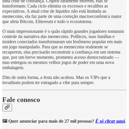
uma crise de confiança. Criptos raramente morrem, elas se
transformam. Cada ciclo elimina os excessos e recalibra as
expectativas. A atual crise de liquidez não está limitada as
memecoins, ela faz parte de uma correção macroeconômica maior
que afeta Bitcoin, Ethereum e todo o ecossistema.
O mais impressionante é o quão rápido grandes jogadores tomaram
controle da narrativa das memecoins. Políticos, suas famílias e
insiders conectados transformaram um fenômeno popular em mais
um jogo manipulado. Para que as memecoins realmente se
recuperem, elas precisarão reconstruir a confiança em um sistema
que, por um breve momento, prometeu acesso democratizado —
mas entregou os mesmos velhos jogos de poder em uma nova
embalagem.
Dito de outra forma, a festa não acabou. Mas os VIPs que a
invadiram podem ter estragado a vibe para sempre.
Fale conosco
🖼️ Quer anunciar para mais de 27 mil pessoas?
É só clicar aqui
.