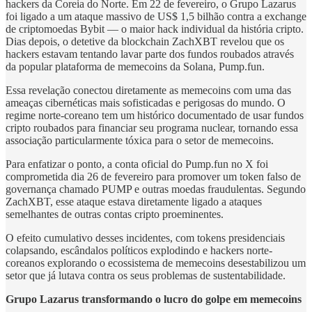
hackers da Coreia do Norte. Em 22 de fevereiro, o Grupo Lazarus
foi ligado a um ataque massivo de US$ 1,5 bilhão contra a exchange
de criptomoedas Bybit — o maior hack individual da história cripto.
Dias depois, o detetive da blockchain ZachXBT revelou que os
hackers estavam tentando lavar parte dos fundos roubados através
da popular plataforma de memecoins da Solana, Pump.fun.
Essa revelação conectou diretamente as memecoins com uma das
ameaças cibernéticas mais sofisticadas e perigosas do mundo. O
regime norte-coreano tem um histórico documentado de usar fundos
cripto roubados para financiar seu programa nuclear, tornando essa
associação particularmente tóxica para o setor de memecoins.
Para enfatizar o ponto, a conta oficial do Pump.fun no X foi
comprometida dia 26 de fevereiro para promover um token falso de
governança chamado PUMP e outras moedas fraudulentas. Segundo
ZachXBT, esse ataque estava diretamente ligado a ataques
semelhantes de outras contas cripto proeminentes.
O efeito cumulativo desses incidentes, com tokens presidenciais
colapsando, escândalos políticos explodindo e hackers norte-
coreanos explorando o ecossistema de memecoins desestabilizou um
setor que já lutava contra os seus problemas de sustentabilidade.
Grupo Lazarus transformando o lucro do golpe em memecoins