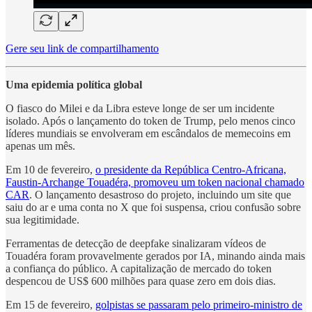
Gere seu link de compartilhamento
Uma epidemia política global
O fiasco do Milei e da Libra esteve longe de ser um incidente
isolado. Após o lançamento do token de Trump, pelo menos cinco
líderes mundiais se envolveram em escândalos de memecoins em
apenas um mês.
Em 10 de fevereiro,
o presidente da República Centro-Africana,
Faustin-Archange Touadéra, promoveu um token nacional chamado
CAR
. O lançamento desastroso do projeto, incluindo um site que
saiu do ar e uma conta no X que foi suspensa, criou confusão sobre
sua legitimidade.
Ferramentas de detecção de deepfake sinalizaram vídeos de
Touadéra foram provavelmente gerados por IA, minando ainda mais
a confiança do público. A capitalização de mercado do token
despencou de US$ 600 milhões para quase zero em dois dias.
Em 15 de fevereiro,
golpistas se passaram pelo primeiro-ministro de