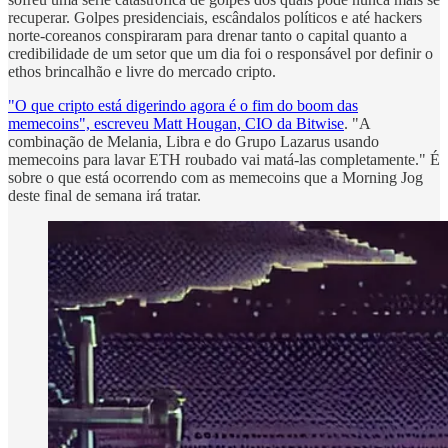
recuperar. Golpes presidenciais, escândalos políticos e até hackers
norte-coreanos conspiraram para drenar tanto o capital quanto a
credibilidade de um setor que um dia foi o responsável por definir o
ethos brincalhão e livre do mercado cripto.
"O que cripto está digerindo agora é o fim do boom das
memecoins", escreveu Matt Hougan, CIO da Bitwise
. "A
combinação de Melania, Libra e do Grupo Lazarus usando
memecoins para lavar ETH roubado vai matá-las completamente." É
sobre o que está ocorrendo com as memecoins que a Morning Jog
deste final de semana irá tratar.