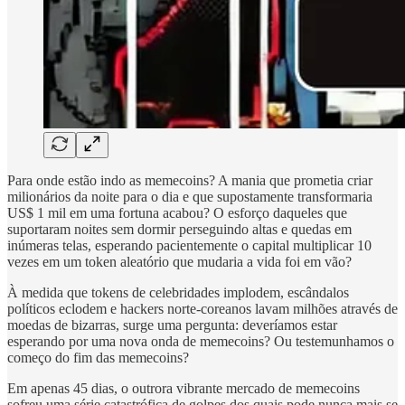
Para onde estão indo as memecoins? A mania que prometia criar
milionários da noite para o dia e que supostamente transformaria
US$ 1 mil em uma fortuna acabou? O esforço daqueles que
suportaram noites sem dormir perseguindo altas e quedas em
inúmeras telas, esperando pacientemente o capital multiplicar 10
vezes em um token aleatório que mudaria a vida foi em vão?
À medida que tokens de celebridades implodem, escândalos
políticos eclodem e hackers norte-coreanos lavam milhões através de
moedas de bizarras, surge uma pergunta: deveríamos estar
esperando por uma nova onda de memecoins? Ou testemunhamos o
começo do fim das memecoins?
Em apenas 45 dias, o outrora vibrante mercado de memecoins
sofreu uma série catastrófica de golpes dos quais pode nunca mais se