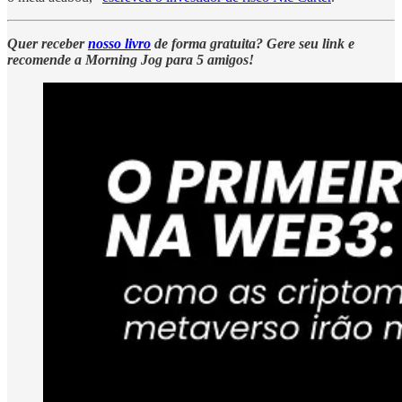
Quer receber
nosso livro
de forma gratuita? Gere seu link e
recomende a Morning Jog para 5 amigos!