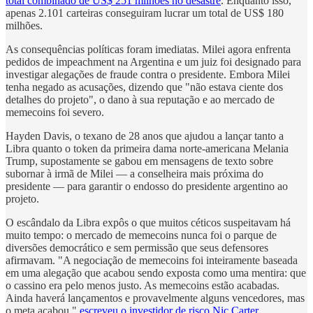
total combinado de US$ 251 milhões no desastre
. Enquanto isso,
apenas 2.101 carteiras conseguiram lucrar um total de US$ 180
milhões.
As consequências políticas foram imediatas. Milei agora enfrenta
pedidos de impeachment na Argentina e um juiz foi designado para
investigar alegações de fraude contra o presidente. Embora Milei
tenha negado as acusações, dizendo que "não estava ciente dos
detalhes do projeto", o dano à sua reputação e ao mercado de
memecoins foi severo.
Hayden Davis, o texano de 28 anos que ajudou a lançar tanto a
Libra quanto o token da primeira dama norte-americana Melania
Trump, supostamente se gabou em mensagens de texto sobre
subornar à irmã de Milei — a conselheira mais próxima do
presidente — para garantir o endosso do presidente argentino ao
projeto.
O escândalo da Libra expôs o que muitos céticos suspeitavam há
muito tempo: o mercado de memecoins nunca foi o parque de
diversões democrático e sem permissão que seus defensores
afirmavam. "A negociação de memecoins foi inteiramente baseada
em uma alegação que acabou sendo exposta como uma mentira: que
o cassino era pelo menos justo. As memecoins estão acabadas.
Ainda haverá lançamentos e provavelmente alguns vencedores, mas
o meta acabou,"
escreveu o investidor de risco Nic Carter
.