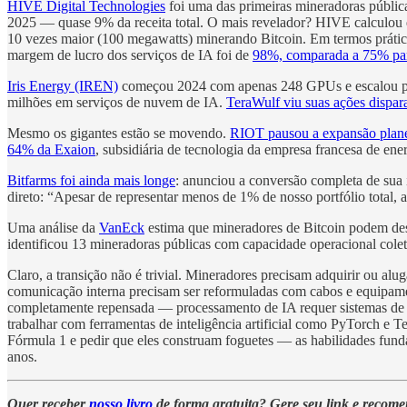
HIVE Digital Technologies
foi uma das primeiras mineradoras públi
2025 — quase 9% da receita total. O mais revelador? HIVE calculo
10 vezes maior (100 megawatts) minerando Bitcoin. Em termos práti
margem de lucro dos serviços de IA foi de
98%, comparada a 75% pa
Iris Energy (IREN)
começou 2024 com apenas 248 GPUs e escalou par
milhões em serviços de nuvem de IA.
TeraWulf viu suas ações dispa
Mesmo os gigantes estão se movendo.
RIOT pausou a expansão pla
64% da Exaion
, subsidiária de tecnologia da empresa francesa de 
Bitfarms foi ainda mais longe
: anunciou a conversão completa de su
direto: “Apesar de representar menos de 1% de nosso portfólio total, 
Uma análise da
VanEck
estima que mineradores de Bitcoin podem des
identificou 13 mineradoras públicas com capacidade operacional cole
Claro, a transição não é trivial. Mineradores precisam adquirir ou
comunicação interna precisam ser reformuladas com cabos e equipamen
completamente repensada — processamento de IA requer sistemas de ar
trabalhar com ferramentas de inteligência artificial como PyTorch e
Fórmula 1 e pedir que eles construam foguetes — as habilidades fun
anos.
Quer receber
nosso livro
de forma gratuita? Gere seu link e recom