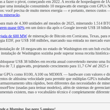
cas a fazer o pivot, começando em 2022. A receita de hospedagem de 
u que uma instalação consumindo 10 megawatts de energia com GPUs N
cos: você precisa de muito menos energia — e portanto, menos custos
ra mineração
.
a mais de 4.300 unidades até meados de 2025, minerando 1.514 BTC no
rarem quase 60%
em um único dia após o Google investir US$ 18 bilhõe
nejada de 600 MW
de mineração de Bitcoin em Corsicana, Texas, para 
energia EDF, por US$ 168 milhões, marcando sua entrada no mercado eu
a instalação de 18 megawatts no estado de Washington em um hub exc
a instalação de Washington sozinha pode superar nossa receita histórica
bloquear US$ 38 bilhões em receita anual convertendo mesmo uma fraç
tiva de 7,1 gigawatts, projetando crescimento para 11,7 GW até 2025 
 alugar GPUs como H100, A100 ou MI300X — hardware com valores e dis
tos de altíssima velocidade para permitir que múltiplas GPUs trabalh
mazenamento ultra rápidos, bem diferentes das necessidades de mineraç
 TensorFlow (usadas para treinar modelos), além de sistemas de gerenc
damentais existem, mas o vocabulário técnico é completamente difere
ende a Morning Jog para 5 amigos!