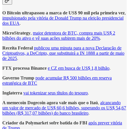
O Bitcoin ultrapassou a marca de US$ 90 mil pela primeira vez
,
impulsionado pela vitória de Donald Trump na eleição presidencial
dos EUA
.
MicroStrategy
,
maior detentora de BTC, compra mais US$ 2
bilhões do ativo e vê suas ações subirem mais de 20%
.
Receita Federal
publicou uma minuta para a nova Declaração de
Criptoativos, a DeCripto, que substituirá a IN 1888 a partir de maio
de 2025
.
FTX processa Binance
e CZ em busca de US$ 1,8 bilhão
.
Governo Trump
pode acumular R$ 500 bilhões em reserva
estratégica de BTC
Inglaterra
vai tokenizar seus títulos do tesouro
.
A memecoin Dogecoin agora vale mais que o Itaú
,
alcançando
um valor de mercado de US$ 60,6 bilhões, superando os US$ 54,67
bilhões (R$ 317,07 bilhões) do banco brasileiro
.
Criador da Polymarket sofre batida do FBI
após prever vitória
de Trump
.