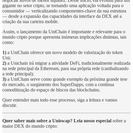
negociar ativos de menor liquidez. Desse início, ela evoluiu para um
gigante no setor cripto, se tornando uma aplicação voltada para o
consumidor — verticalizando componentes-chave da sua estrutura
— desde a expansão das capacidades da interface da DEX até a
criação da sua carteira mobile.
Assim, o lançamento da UniChain é importante e relevante para o
mundo cripto porque apresenta inúmeras implicações distintas, tais
como:
1)
a UniChain oferece um novo modelo de valorização do token
Uni;
2)
a Unichain irá migrar a atividade DeFi, tradicionalmente realizada
na rede principal da Ethereum, para sua própria rede (canibalizando
a rede principal);
3)
a UniChain serve como grande exemplo da próxima grande tese
do mercado, o surgimento dos SuperDapps, com a contínua
comoditização do espaço de blocos das blockchains.
Quer entender mais todo esse processo, siga a leitura e vamos
discutir.
Quer saber mais sobre a Uniswap? Leia nosso especial
sobre a
maior DEX do mundo cripto: