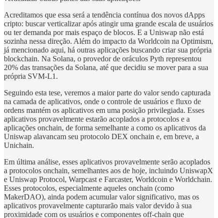
Acreditamos que essa será a tendência contínua dos novos dApps
cripto: buscar verticalizar após atingir uma grande escala de usuários
ou ter demanda por mais espaço de blocos. E a Uniswap não está
sozinha nessa direção. Além do impacto da Worldcoin na Optimism,
já mencionado aqui, há outras aplicações buscando criar sua própria
blockchain. Na Solana, o provedor de oráculos Pyth representou
20% das transações da Solana, até que decidiu se mover para a sua
própria SVM-L1.
Seguindo esta tese, veremos a maior parte do valor sendo capturada
na camada de aplicativos, onde o controle de usuários e fluxo de
ordens mantém os aplicativos em uma posição privilegiada. Esses
aplicativos provavelmente estarão acoplados a protocolos e a
aplicações onchain, de forma semelhante a como os aplicativos da
Uniswap alavancam seu protocolo DEX onchain e, em breve, a
Unichain.
Em última análise, esses aplicativos provavelmente serão acoplados
a protocolos onchain, semelhantes aos de hoje, incluindo UniswapX
e Uniswap Protocol, Warpcast e Farcaster, Worldcoin e Worldchain.
Esses protocolos, especialmente aqueles onchain (como
MakerDAO), ainda podem acumular valor significativo, mas os
aplicativos provavelmente capturarão mais valor devido à sua
proximidade com os usuários e componentes off-chain que