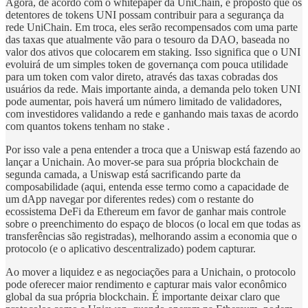
Agora, de acordo com o whitepaper da UniChain, é proposto que os
detentores de tokens UNI possam contribuir para a segurança da
rede UniChain. Em troca, eles serão recompensados com uma parte
das taxas que atualmente vão para o tesouro da DAO, baseada no
valor dos ativos que colocarem em staking. Isso significa que o UNI
evoluirá de um simples token de governança com pouca utilidade
para um token com valor direto, através das taxas cobradas dos
usuários da rede. Mais importante ainda, a demanda pelo token UNI
pode aumentar, pois haverá um número limitado de validadores,
com investidores validando a rede e ganhando mais taxas de acordo
com quantos tokens tenham no stake .
Por isso vale a pena entender a troca que a Uniswap está fazendo ao
lançar a Unichain. Ao mover-se para sua própria blockchain de
segunda camada, a Uniswap está sacrificando parte da
composabilidade (aqui, entenda esse termo como a capacidade de
um dApp navegar por diferentes redes) com o restante do
ecossistema DeFi da Ethereum em favor de ganhar mais controle
sobre o preenchimento do espaço de blocos (o local em que todas as
transferências são registradas), melhorando assim a economia que o
protocolo (e o aplicativo descentralizado) podem capturar.
Ao mover a liquidez e as negociações para a Unichain, o protocolo
pode oferecer maior rendimento e capturar mais valor econômico
global da sua própria blockchain. É importante deixar claro que