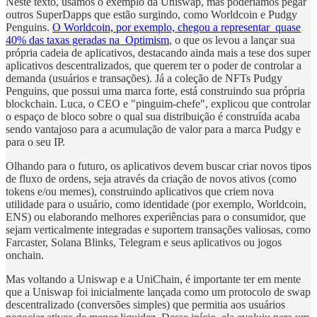
Neste texto, usamos o exemplo da Uniswap, mas poderíamos pegar
outros SuperDapps que estão surgindo, como Worldcoin e Pudgy
Penguins.
O Worldcoin, por exemplo, chegou a representar quase
40% das taxas geradas na Optimism
, o que os levou a lançar sua
própria cadeia de aplicativos, destacando ainda mais a tese dos super
aplicativos descentralizados, que querem ter o poder de controlar a
demanda (usuários e transações). Já a coleção de NFTs Pudgy
Penguins, que possui uma marca forte, está construindo sua própria
blockchain. Luca, o CEO e "pinguim-chefe", explicou que controlar
o espaço de bloco sobre o qual sua distribuição é construída acaba
sendo vantajoso para a acumulação de valor para a marca Pudgy e
para o seu IP.
Olhando para o futuro, os aplicativos devem buscar criar novos tipos
de fluxo de ordens, seja através da criação de novos ativos (como
tokens e/ou memes), construindo aplicativos que criem nova
utilidade para o usuário, como identidade (por exemplo, Worldcoin,
ENS) ou elaborando melhores experiências para o consumidor, que
sejam verticalmente integradas e suportem transações valiosas, como
Farcaster, Solana Blinks, Telegram e seus aplicativos ou jogos
onchain.
Mas voltando a Uniswap e a UniChain, é importante ter em mente
que a Uniswap foi inicialmente lançada como um protocolo de swap
descentralizado (conversões simples) que permitia aos usuários