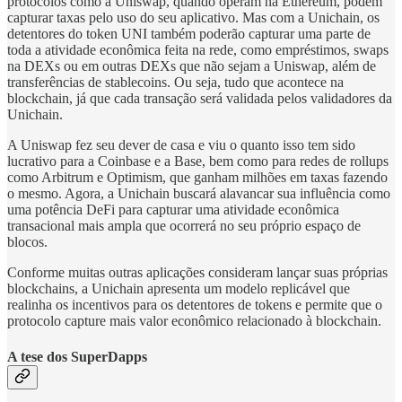
protocolos como a Uniswap, quando operam na Ethereum, podem
capturar taxas pelo uso do seu aplicativo. Mas com a Unichain, os
detentores do token UNI também poderão capturar uma parte de
toda a atividade econômica feita na rede, como empréstimos, swaps
na DEXs ou em outras DEXs que não sejam a Uniswap, além de
transferências de stablecoins. Ou seja, tudo que acontece na
blockchain, já que cada transação será validada pelos validadores da
Unichain.
A Uniswap fez seu dever de casa e viu o quanto isso tem sido
lucrativo para a Coinbase e a Base, bem como para redes de rollups
como Arbitrum e Optimism, que ganham milhões em taxas fazendo
o mesmo. Agora, a Unichain buscará alavancar sua influência como
uma potência DeFi para capturar uma atividade econômica
transacional mais ampla que ocorrerá no seu próprio espaço de
blocos.
Conforme muitas outras aplicações consideram lançar suas próprias
blockchains, a Unichain apresenta um modelo replicável que
realinha os incentivos para os detentores de tokens e permite que o
protocolo capture mais valor econômico relacionado à blockchain.
A tese dos SuperDapps