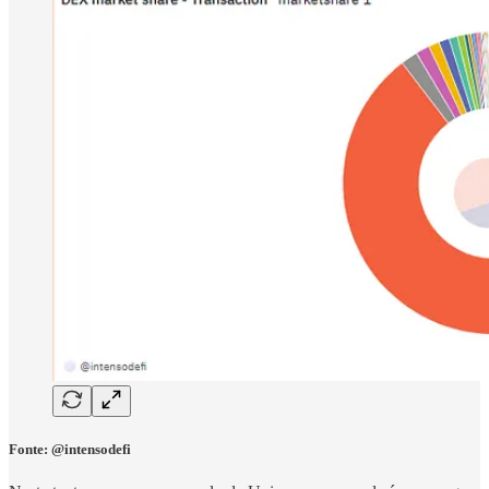
Fonte
: @intensodefi